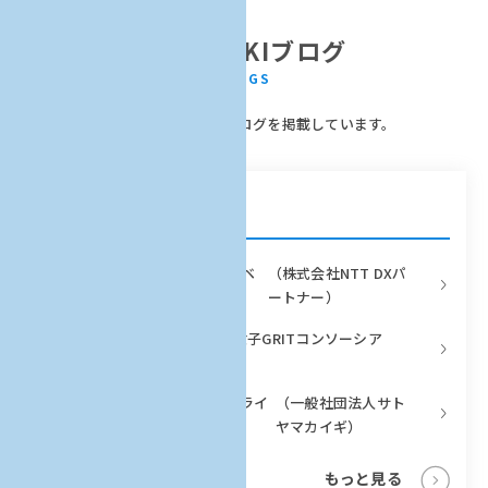
AKATSUKIブログ
補助事業者による活動レポートブログを掲載しています。
2024年2月の更新ブログ
秋田 若手人材発掘・育成イノベ
（株式会社NTT DXパ
ーションプログラム
ートナー）
九州女子未踏的
（未踏的女子GRITコンソーシア
GRIT
ム）
学生コミュニティ「サトヤマミライ
（一般社団法人サト
カイギ」による地域創生
ヤマカイギ）
もっと見る