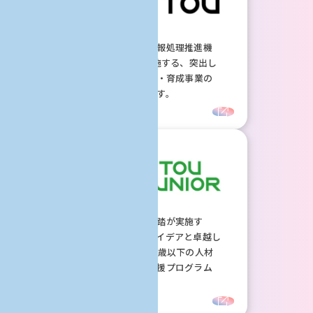
独⽴⾏政法⼈情報処理推進機
構（IPA）が実施する、突出し
たIT⼈材の発掘‧育成事業の
ホームページです。
一般社団法人未踏が実施す
る、独創的なアイデアと卓越し
た技術を持つ17歳以下の⼈材
を対象とした⽀援プログラム
です。